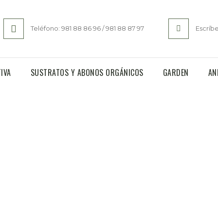
Teléfono: 981 88 86 96 / 981 88 87 97
Escríb
IVA
SUSTRATOS Y ABONOS ORGÁNICOS
GARDEN
AN