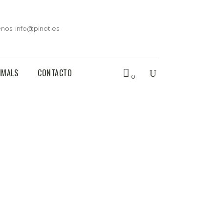
enos: info@pinot.es
IMALS
CONTACTO
0