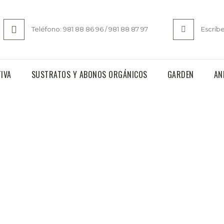
Teléfono: 981 88 86 96 / 981 88 87 97
Escríb
IVA
SUSTRATOS Y ABONOS ORGÁNICOS
GARDEN
AN
 ROJA