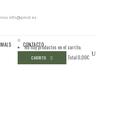
enos: info@pinot.es
0
IMALS
CONTACTO
No hay productos en el carrito.
Total:
0,00
€
CARRITO